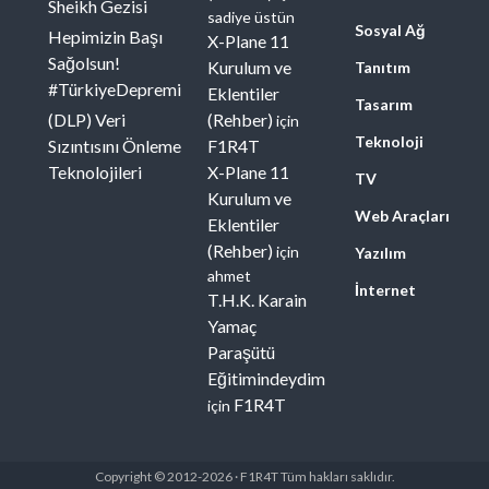
Sheikh Gezisi
sadiye üstün
Sosyal Ağ
Hepimizin Başı
X-Plane 11
Sağolsun!
Kurulum ve
Tanıtım
#TürkiyeDepremi
Eklentiler
Tasarım
(DLP) Veri
(Rehber)
için
Teknoloji
Sızıntısını Önleme
F1R4T
Teknolojileri
X-Plane 11
TV
Kurulum ve
Web Araçları
Eklentiler
(Rehber)
için
Yazılım
ahmet
İnternet
T.H.K. Karain
Yamaç
Paraşütü
Eğitimindeydim
F1R4T
için
Copyright © 2012-2026 · F1R4T Tüm hakları saklıdır.