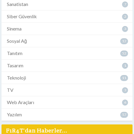
Sanatistan
7
Siber Güvenlik
2
Sinema
3
Sosyal Ağ
12
Tanıtım
52
Tasarım
1
Teknoloji
11
TV
3
Web Araçları
6
Yazılım
57
F1R4T'dan Haberler...