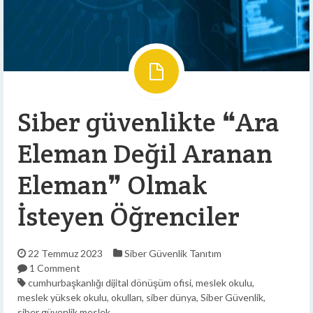
Siber güvenlikte ❝Ara
Eleman Değil Aranan
Eleman❞ Olmak
İsteyen Öğrenciler
22 Temmuz 2023
Siber Güvenlik
Tanıtım
1 Comment
cumhurbaşkanlığı dijital dönüşüm ofisi
,
meslek okulu
,
meslek yüksek okulu
,
okulları
,
siber dünya
,
Siber Güvenlik
,
siber güvenlik meslek