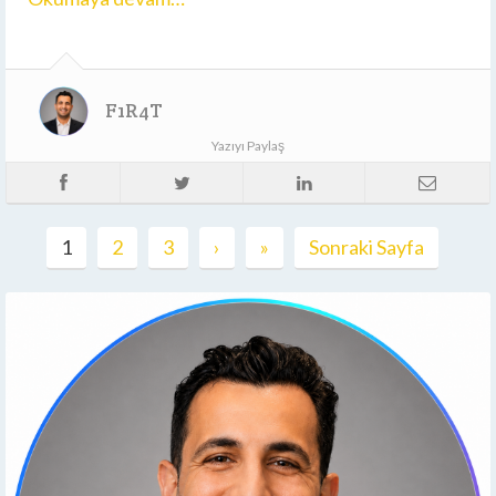
F1R4T
Yazıyı Paylaş
1
2
3
›
»
Sonraki Sayfa