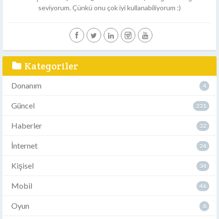
seviyorum. Çünkü onu çok iyi kullanabiliyorum :)
Kategoriler
Donanım
4
Güncel
231
Haberler
32
İnternet
24
Kişisel
34
Mobil
46
Oyun
8