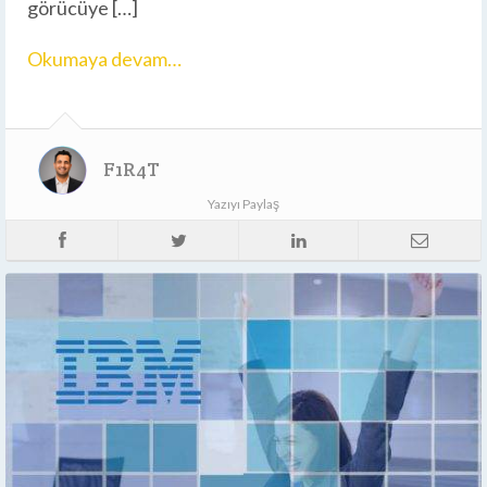
görücüye […]
Okumaya devam…
F1R4T
Yazıyı Paylaş