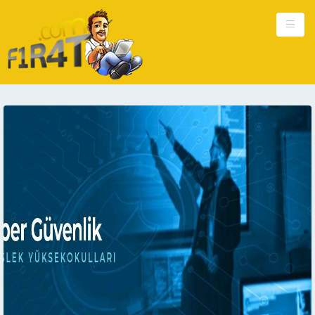
Ana Sayfa
Kişisel
Güncel
Hakkımda
Reklam
İletişim