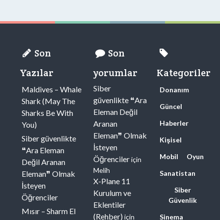
Son
Son
Yazılar
yorumlar
Kategoriler
Siber
Maldives – Whale
Donanım
güvenlikte ❝Ara
Shark (May The
Güncel
Eleman Değil
Sharks Be With
Aranan
Haberler
You)
Eleman❞ Olmak
Siber güvenlikte
Kişisel
İsteyen
❝Ara Eleman
Mobil
Oyun
Öğrenciler
için
Değil Aranan
Melih
Eleman❞ Olmak
Sanatistan
X-Plane 11
İsteyen
Siber
Kurulum ve
Öğrenciler
Güvenlik
Eklentiler
Mısır – Sharm El
(Rehber)
için
Sinema