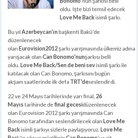
Bonomo
‘nun şarkısı belli
oldu. İşte bizi temsil edecek
Love Me Back
isimli şarkı.
Bu yıl
Azerbeycan’ın
başkenti Bakü’de
düzenlenecek
olan
Eurovision2012
şarkı yarışmasında ülkemiz adına
yarışacak olan
Can Bonomo’nun
şarkısı belli
oldu.
Love Me Back/Sen de beni sev
isimli şarkı ile
katılacak olan Can Bonomo, şarkısını bugün
akşam saatlerinde ilk defa
TRT’de
seslendirdi.
22 ve 24 Mayıs tarihlerinde yarı final,
26
Mayıs
tarihinde de
final
gecesi
düzenlenecek
olan Eurovision 2012 şarkı yarışmasında Can
Bonomo tarafından seslendirilecek olan
Love Me
Back
isimli şarkıyı sizlerle paylaşıyoruz.
Love Me
Bac
k’in söz ve müziğinin
Can Bonomo
‘ya ait