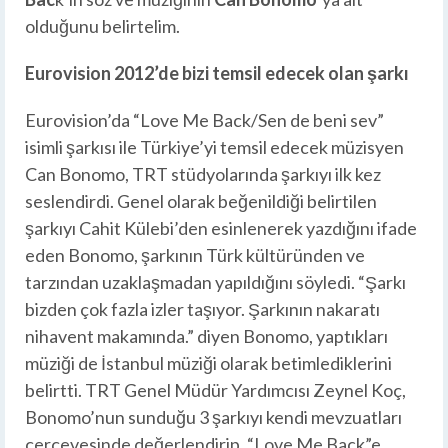
olduğunu belirtelim.
Eurovision 2012’de bizi temsil edecek olan şarkı
Eurovision’da “Love Me Back/Sen de beni sev”
isimli şarkısı ile Türkiye’yi temsil edecek müzisyen
Can Bonomo, TRT stüdyolarında şarkıyı ilk kez
seslendirdi. Genel olarak beğenildiği belirtilen
şarkıyı Cahit Külebi’den esinlenerek yazdığını ifade
eden Bonomo, şarkının Türk kültüründen ve
tarzından uzaklaşmadan yapıldığını söyledi. “Şarkı
bizden çok fazla izler taşıyor. Şarkının nakaratı
nihavent makamında.” diyen Bonomo, yaptıkları
müziği de İstanbul müziği olarak betimlediklerini
belirtti. TRT Genel Müdür Yardımcısı Zeynel Koç,
Bonomo’nun sunduğu 3 şarkıyı kendi mevzuatları
çerçevesinde değerlendirip, “Love Me Back”e