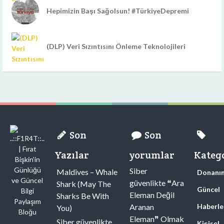
Hepimizin Başı Sağolsun! #TürkiyeDepremi
(DLP) Veri Sızıntısını Önleme Teknolojileri
Son
Son
Yazılar
yorumlar
Katego
Siber
Maldives – Whale
Donanı
güvenlikte ❝Ara
Shark (May The
Güncel
Eleman Değil
Sharks Be With
Aranan
Haberle
You)
Eleman❞ Olmak
Siber güvenlikte
Kişisel