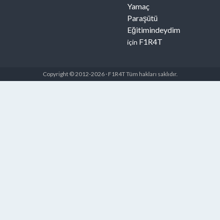
Yamaç
Paraşütü
Eğitimindeydim
F1R4T
için
Copyright © 2012-2026 · F1R4T Tüm hakları saklıdır.