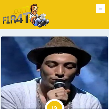
Ana Sayfa
Kişisel
Güncel
Hakkımda
Reklam
İletişim