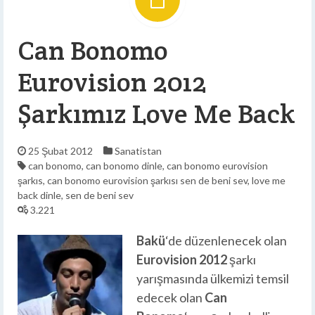
Can Bonomo
Eurovision 2012
Şarkımız Love Me Back
25 Şubat 2012
Sanatistan
can bonomo
,
can bonomo dinle
,
can bonomo eurovision
şarkıs
,
can bonomo eurovision şarkısı sen de beni sev
,
love me
back dinle
,
sen de beni sev
3.221
Bakü
‘de düzenlenecek olan
Eurovision 2012
şarkı
yarışmasında ülkemizi temsil
edecek olan
Can