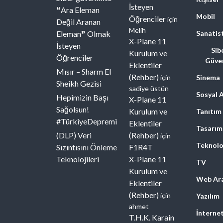
İsteyen
❝Ara Eleman
Mobil
Öğrenciler
için
Değil Aranan
Melih
Eleman❞ Olmak
Sanatis
X-Plane 11
İsteyen
Sib
Kurulum ve
Öğrenciler
Güven
Eklentiler
Mısır – Sharm El
(Rehber)
için
Sinema
Sheikh Gezisi
sadiye üstün
Sosyal 
Hepimizin Başı
X-Plane 11
Sağolsun!
Kurulum ve
Tanıtım
#TürkiyeDepremi
Eklentiler
Tasarım
(DLP) Veri
(Rehber)
için
Teknolo
Sızıntısını Önleme
F1R4T
Teknolojileri
X-Plane 11
TV
Kurulum ve
Web Ara
Eklentiler
(Rehber)
için
Yazılım
ahmet
İnterne
T.H.K. Karain