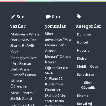
Son
Son
Yazılar
yorumlar
Kategoriler
Siber
Maldives – Whale
Donanım
güvenlikte ❝Ara
Shark (May The
Güncel
Eleman Değil
Sharks Be With
Aranan
Haberler
You)
Eleman❞ Olmak
Siber güvenlikte
Kişisel
İsteyen
❝Ara Eleman
Mobil
Oyun
Öğrenciler
için
Değil Aranan
Melih
Eleman❞ Olmak
Sanatistan
X-Plane 11
İsteyen
Siber
Kurulum ve
Öğrenciler
Güvenlik
Eklentiler
Mısır – Sharm El
(Rehber)
için
Sinema
Sheikh Gezisi
sadiye üstün
Sosyal Ağ
Hepimizin Başı
X-Plane 11