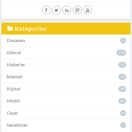
Kategoriler
Donanım
4
Güncel
231
Haberler
32
İnternet
24
Kişisel
34
Mobil
46
Oyun
8
Sanatistan
7