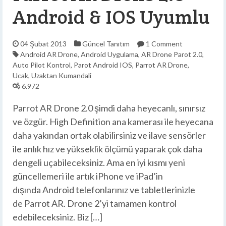
Android & IOS Uyumlu
04 Şubat 2013
Güncel
Tanıtım
1 Comment
Android AR Drone
,
Android Uygulama
,
AR Drone Parot 2.0
,
Auto Pilot Kontrol
,
Parot Android IOS
,
Parrot AR Drone
,
Ucak
,
Uzaktan Kumandali
6.972
Parrot AR Drone 2.0 şimdi daha heyecanlı, sınırsız
ve özgür. High Definition ana kamerası ile heyecana
daha yakından ortak olabilirsiniz ve ilave sensörler
ile anlık hız ve yükseklik ölçümü yaparak çok daha
dengeli uçabileceksiniz. Ama en iyi kısmı yeni
güncellemeri ile artık iPhone ve iPad’in
dışında Android telefonlarınız ve tabletlerinizle
de Parrot AR. Drone 2’yi tamamen kontrol
edebileceksiniz. Biz […]