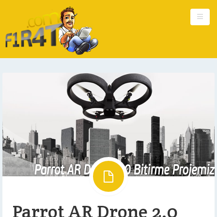
Ana Sayfa
Kişisel
Güncel
Hakkımda
Reklam
İletişim
Parrot AR Drone 2.0