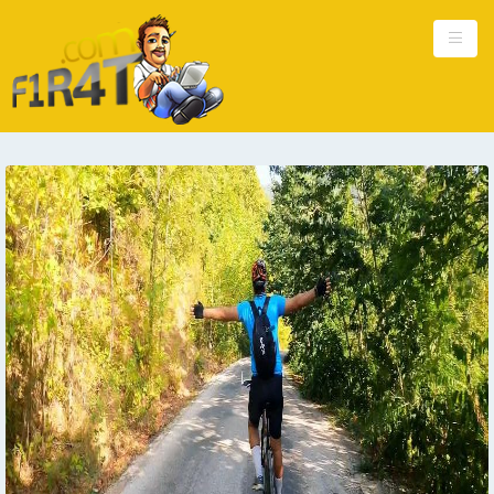
Ana Sayfa
Kişisel
Güncel
Hakkımda
Reklam
İletişim