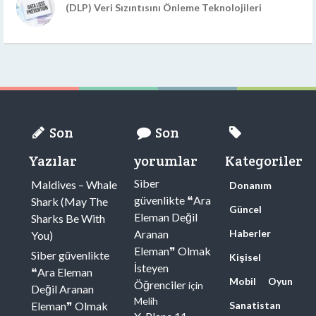
(DLP) Veri Sızıntısını Önleme Teknolojileri
Son
Son
Yazılar
yorumlar
Kategoriler
Siber
Maldives – Whale
Donanım
güvenlikte ❝Ara
Shark (May The
Güncel
Eleman Değil
Sharks Be With
Aranan
Haberler
You)
Eleman❞ Olmak
Siber güvenlikte
Kişisel
İsteyen
❝Ara Eleman
Mobil
Oyun
Öğrenciler
için
Değil Aranan
Melih
Eleman❞ Olmak
Sanatistan