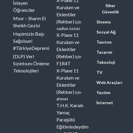
X-Plane 11
İsteyen
Siber
Kurulum ve
Öğrenciler
Güvenlik
Eklentiler
Mısır – Sharm El
(Rehber)
için
Sinema
Sheikh Gezisi
sadiye üstün
Sosyal Ağ
Hepimizin Başı
X-Plane 11
Sağolsun!
Kurulum ve
Tanıtım
#TürkiyeDepremi
Eklentiler
Tasarım
(DLP) Veri
(Rehber)
için
Teknoloji
Sızıntısını Önleme
F1R4T
Teknolojileri
X-Plane 11
TV
Kurulum ve
Web Araçları
Eklentiler
(Rehber)
için
Yazılım
ahmet
İnternet
T.H.K. Karain
Yamaç
Paraşütü
Eğitimindeydim