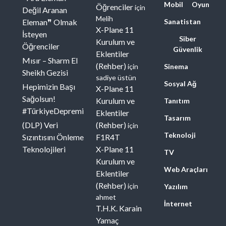
Mobil
Oyun
Öğrenciler
için
Değil Aranan
Melih
Eleman❞ Olmak
Sanatistan
X-Plane 11
İsteyen
Siber
Kurulum ve
Öğrenciler
Güvenlik
Eklentiler
Mısır – Sharm El
(Rehber)
için
Sinema
Sheikh Gezisi
sadiye üstün
Sosyal Ağ
Hepimizin Başı
X-Plane 11
Sağolsun!
Kurulum ve
Tanıtım
#TürkiyeDepremi
Eklentiler
Tasarım
(DLP) Veri
(Rehber)
için
Teknoloji
Sızıntısını Önleme
F1R4T
Teknolojileri
X-Plane 11
TV
Kurulum ve
Web Araçları
Eklentiler
(Rehber)
için
Yazılım
ahmet
İnternet
T.H.K. Karain
Yamaç