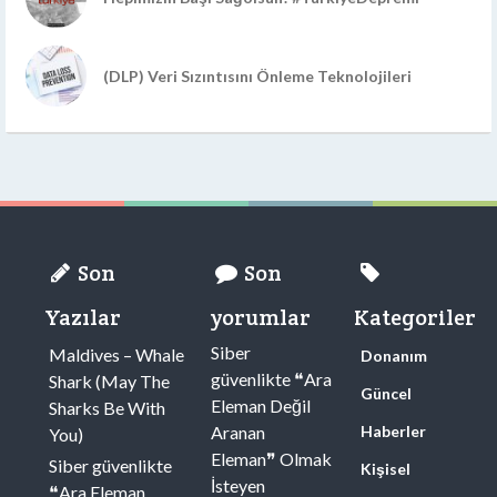
(DLP) Veri Sızıntısını Önleme Teknolojileri
Son
Son
Yazılar
yorumlar
Kategoriler
Siber
Maldives – Whale
Donanım
güvenlikte ❝Ara
Shark (May The
Güncel
Eleman Değil
Sharks Be With
Aranan
Haberler
You)
Eleman❞ Olmak
Siber güvenlikte
Kişisel
İsteyen
❝Ara Eleman