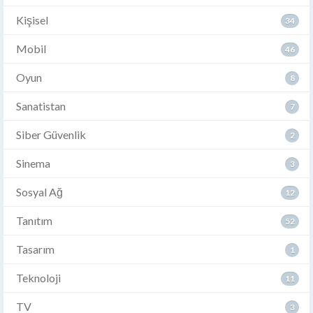
Kişisel
34
Mobil
46
Oyun
8
Sanatistan
7
Siber Güvenlik
2
Sinema
3
Sosyal Ağ
12
Tanıtım
52
Tasarım
1
Teknoloji
11
TV
3