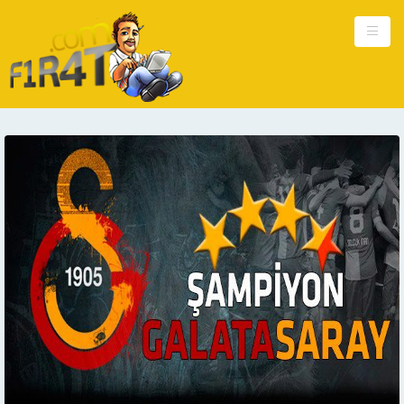
Ana Sayfa
Kişisel
Güncel
Hakkımda
Reklam
İletişim