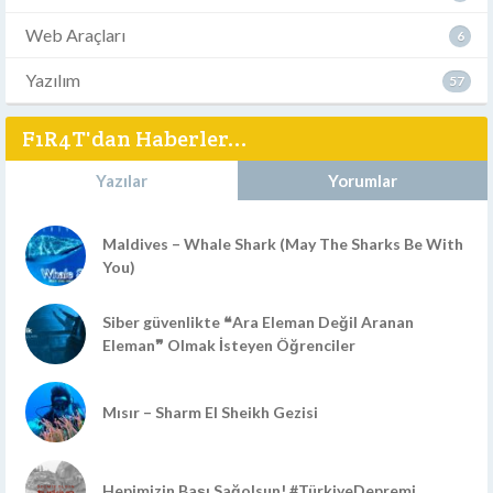
Web Araçları
6
Yazılım
57
F1R4T'dan Haberler...
Yazılar
Yorumlar
Maldives – Whale Shark (May The Sharks Be With
You)
Siber güvenlikte ❝Ara Eleman Değil Aranan
Eleman❞ Olmak İsteyen Öğrenciler
Mısır – Sharm El Sheikh Gezisi
Hepimizin Başı Sağolsun! #TürkiyeDepremi