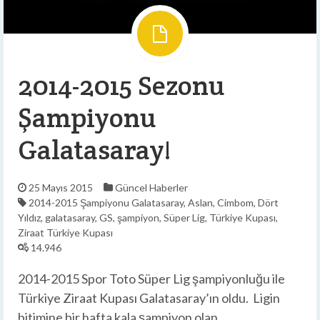
2014-2015 Sezonu
Şampiyonu
Galatasaray!
25 Mayıs 2015
Güncel
Haberler
2014-2015 Şampiyonu Galatasaray
,
Aslan
,
Cimbom
,
Dört
Yıldız
,
galatasaray
,
GS
,
şampiyon
,
Süper Lig
,
Türkiye Kupası
,
Ziraat Türkiye Kupası
14.946
2014-2015 Spor Toto Süper Lig şampiyonluğu ile
Türkiye Ziraat Kupası Galatasaray’ın oldu. Ligin
bitimine bir hafta kala şampiyon olan