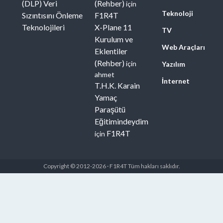
(DLP) Veri
(Rehber)
için
Teknoloji
Sızıntısını Önleme
F1R4T
Teknolojileri
X-Plane 11
TV
Kurulum ve
Web Araçları
Eklentiler
(Rehber)
için
Yazılım
ahmet
İnternet
T.H.K. Karain
Yamaç
Paraşütü
Eğitimindeydim
F1R4T
için
Copyright © 2012-2026 · F1R4T Tüm hakları saklıdır.