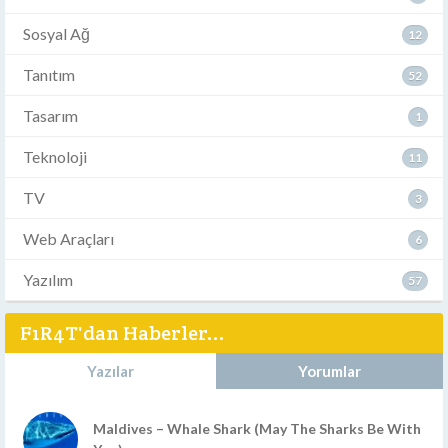
Sosyal Ağ
12
Tanıtım
52
Tasarım
1
Teknoloji
11
TV
3
Web Araçları
6
Yazılım
57
F1R4T'dan Haberler...
Yazılar
Yorumlar
Maldives – Whale Shark (May The Sharks Be With