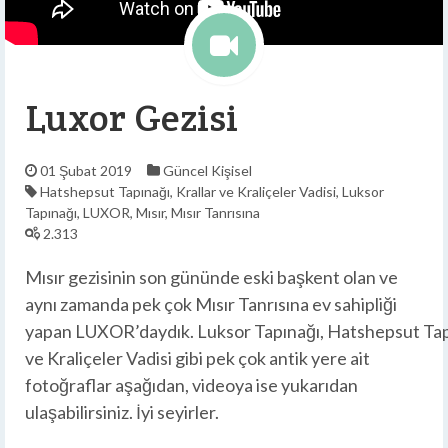
Luxor Gezisi
01 Şubat 2019
Güncel
Kişisel
Hatshepsut Tapınağı
,
Krallar ve Kraliçeler Vadisi
,
Luksor
Tapınağı
,
LUXOR
,
Mısır
,
Mısır Tanrısına
2.313
Mısır gezisinin son gününde eski başkent olan ve
aynı zamanda pek çok Mısır Tanrısına ev sahipliği
yapan LUXOR’daydık. Luksor Tapınağı, Hatshepsut Tapı
ve Kraliçeler Vadisi gibi pek çok antik yere ait
fotoğraflar aşağıdan, videoya ise yukarıdan
ulaşabilirsiniz. İyi seyirler.