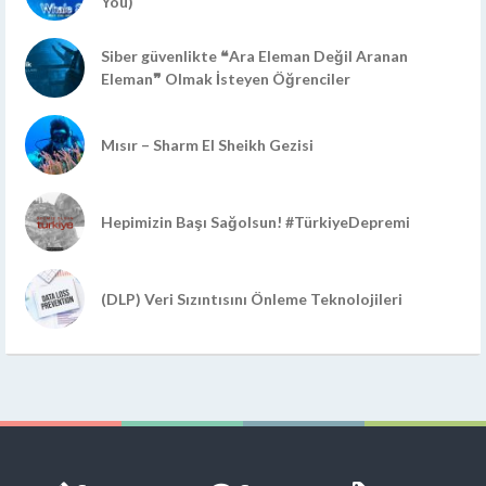
You)
Siber güvenlikte ❝Ara Eleman Değil Aranan
Eleman❞ Olmak İsteyen Öğrenciler
Mısır – Sharm El Sheikh Gezisi
Hepimizin Başı Sağolsun! #TürkiyeDepremi
(DLP) Veri Sızıntısını Önleme Teknolojileri