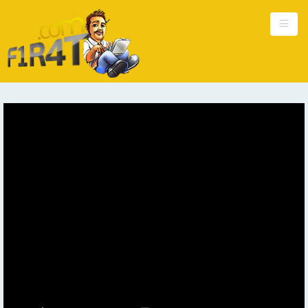
Ana Sayfa
Kişisel
Güncel
Hakkımda
Reklam
İletişim