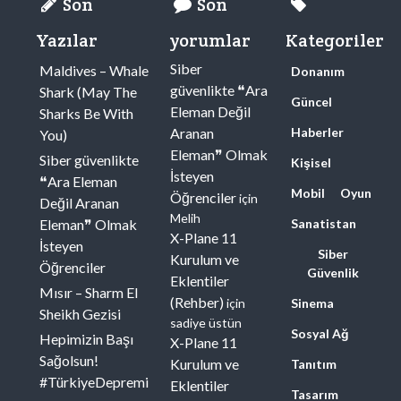
Son
Son
Yazılar
yorumlar
Kategoriler
Siber
Maldives – Whale
Donanım
güvenlikte ❝Ara
Shark (May The
Güncel
Eleman Değil
Sharks Be With
Aranan
Haberler
You)
Eleman❞ Olmak
Siber güvenlikte
Kişisel
İsteyen
❝Ara Eleman
Mobil
Oyun
Öğrenciler
için
Değil Aranan
Melih
Eleman❞ Olmak
Sanatistan
X-Plane 11
İsteyen
Siber
Kurulum ve
Öğrenciler
Güvenlik
Eklentiler
Mısır – Sharm El
(Rehber)
için
Sinema
Sheikh Gezisi
sadiye üstün
Sosyal Ağ
Hepimizin Başı
X-Plane 11
Sağolsun!
Kurulum ve
Tanıtım
#TürkiyeDepremi
Eklentiler
Tasarım