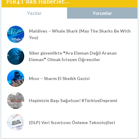
F1R4T'dan Haberler...
Yazılar
Yorumlar
Maldives – Whale Shark (May The Sharks Be With
You)
Siber güvenlikte ❝Ara Eleman Değil Aranan
Eleman❞ Olmak İsteyen Öğrenciler
Mısır – Sharm El Sheikh Gezisi
Hepimizin Başı Sağolsun! #TürkiyeDepremi
(DLP) Veri Sızıntısını Önleme Teknolojileri