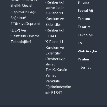
(Rehber)
için
Sinema
Sheikh Gezisi
sadiye üstün
Sosyal Ağ
Hepimizin Başı
X-Plane 11
Sağolsun!
Kurulum ve
Tanıtım
#TürkiyeDepremi
Eklentiler
Tasarım
(DLP) Veri
(Rehber)
için
Teknoloji
Sızıntısını Önleme
F1R4T
Teknolojileri
X-Plane 11
TV
Kurulum ve
Web Araçları
Eklentiler
(Rehber)
için
Yazılım
ahmet
İnternet
T.H.K. Karain
Yamaç
Paraşütü
Eğitimindeydim
F1R4T
için