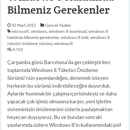
Bilmeniz Gerekenler
02 Mart 2012
Güncel
Yazılım
microsoft
,
windows
,
windows 8 download
,
windows 8
hakkinda bilmeniz gerekenler
,
windows 8 indir
,
windows 8
tüketici önizleme sürümü
,
windows8
4.710
Çarşamba günü Barcelona’da gerçekleştirilen
toplantıda Windows 8 Tüketici Önizleme
Sürümü’nün yayımlandığını, denemek isteyen
herkesin bu sürümü indirebileceğini duyurduk.
Aylardır hummalı bir çalışma içerisindeyiz ve daha
yapacak çok işimiz olmasına karşın, yeni işletim
sistemimizin önizlemesini sizlerle paylaşmaktan
heyecan duyuyoruz. Bu ve bundan sonraki
yazılarımda sizlere Windows 8’in kullanımındaki püf