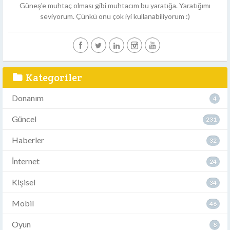
Güneş'e muhtaç olması gibi muhtacım bu yaratığa. Yaratığımı
seviyorum. Çünkü onu çok iyi kullanabiliyorum :)
Kategoriler
Donanım
4
Güncel
231
Haberler
32
İnternet
24
Kişisel
34
Mobil
46
Oyun
8