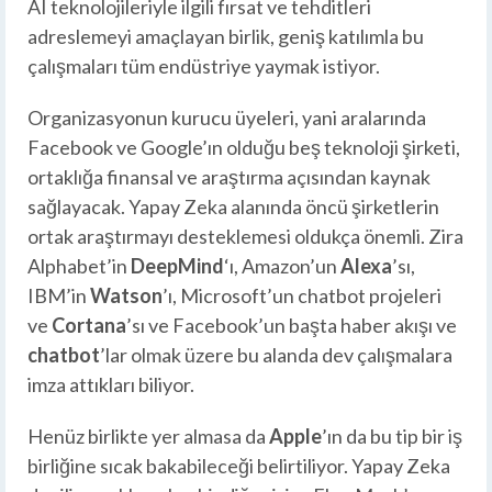
AI teknolojileriyle ilgili fırsat ve tehditleri
adreslemeyi amaçlayan birlik, geniş katılımla bu
çalışmaları tüm endüstriye yaymak istiyor.
Organizasyonun kurucu üyeleri, yani aralarında
Facebook ve Google’ın olduğu beş teknoloji şirketi,
ortaklığa finansal ve araştırma açısından kaynak
sağlayacak. Yapay Zeka alanında öncü şirketlerin
ortak araştırmayı desteklemesi oldukça önemli. Zira
Alphabet’in
DeepMind
‘ı, Amazon’un
Alexa
’sı,
IBM’in
Watson
’ı, Microsoft’un chatbot projeleri
ve
Cortana
’sı ve Facebook’un başta haber akışı ve
chatbot
’lar olmak üzere bu alanda dev çalışmalara
imza attıkları biliyor.
Henüz birlikte yer almasa da
Apple
’ın da bu tip bir iş
birliğine sıcak bakabileceği belirtiliyor. Yapay Zeka