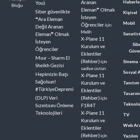
Aranan
Haberle
You)
Eleman❞ Olmak
Siber güvenlikte
Kişisel
İsteyen
❝Ara Eleman
Mobil
Öğrenciler
için
Değil Aranan
Melih
Eleman❞ Olmak
Sanatis
X-Plane 11
İsteyen
Sib
Kurulum ve
Öğrenciler
Güven
Eklentiler
Mısır – Sharm El
(Rehber)
için
Sinema
Sheikh Gezisi
sadiye üstün
Sosyal 
Hepimizin Başı
X-Plane 11
Sağolsun!
Kurulum ve
Tanıtım
#TürkiyeDepremi
Eklentiler
Tasarım
(DLP) Veri
(Rehber)
için
Teknolo
Sızıntısını Önleme
F1R4T
Teknolojileri
X-Plane 11
TV
Kurulum ve
Web Ara
Eklentiler
(Rehber)
için
Yazılım