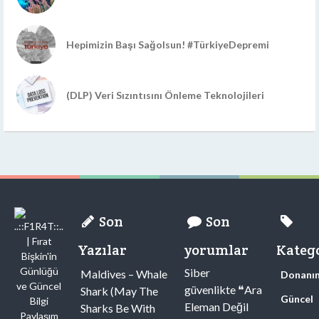
Hepimizin Başı Sağolsun! #TürkiyeDepremi
(DLP) Veri Sızıntısını Önleme Teknolojileri
Son
Son
Yazılar
yorumlar
Katego
Siber
Maldives – Whale
Donanı
güvenlikte ❝Ara
Shark (May The
Güncel
Eleman Değil
Sharks Be With