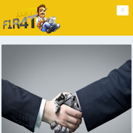
Ana Sayfa
Kişisel
Güncel
Hakkımda
Reklam
İletişim