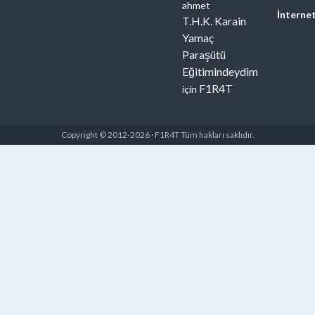
ahmet
İnterne
T.H.K. Karain
Yamaç
Paraşütü
Eğitimindeydim
F1R4T
için
Copyright © 2012-2026 · F1R4T Tüm hakları saklıdır.