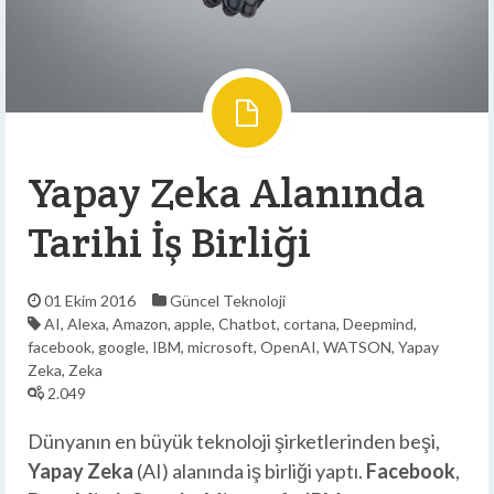
Yapay Zeka Alanında
Tarihi İş Birliği
01 Ekim 2016
Güncel
Teknoloji
AI
,
Alexa
,
Amazon
,
apple
,
Chatbot
,
cortana
,
Deepmind
,
facebook
,
google
,
IBM
,
microsoft
,
OpenAI
,
WATSON
,
Yapay
Zeka
,
Zeka
2.049
Dünyanın en büyük teknoloji şirketlerinden beşi,
Yapay Zeka
(AI) alanında iş birliği yaptı.
Facebook
,