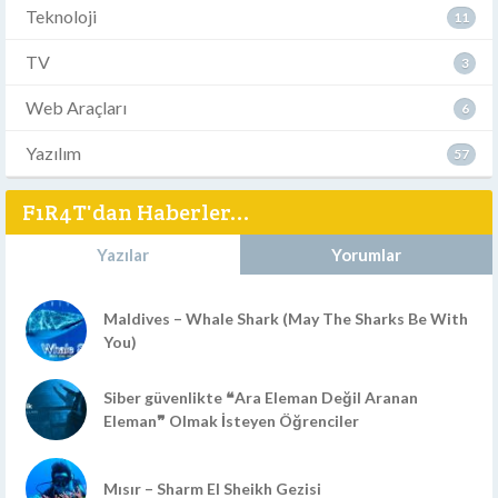
Teknoloji
11
TV
3
Web Araçları
6
Yazılım
57
F1R4T'dan Haberler...
Yazılar
Yorumlar
Maldives – Whale Shark (May The Sharks Be With
You)
Siber güvenlikte ❝Ara Eleman Değil Aranan
Eleman❞ Olmak İsteyen Öğrenciler
Mısır – Sharm El Sheikh Gezisi