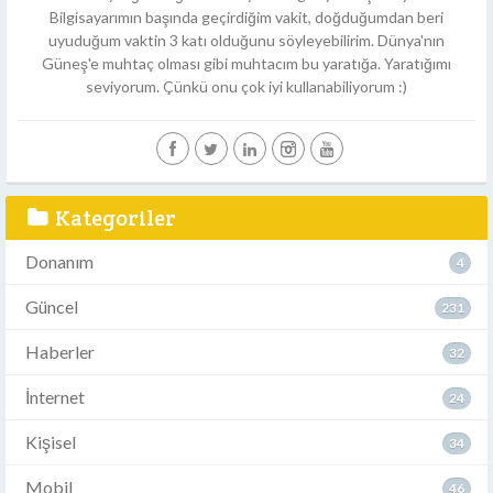
Bilgisayarımın başında geçirdiğim vakit, doğduğumdan beri
uyuduğum vaktin 3 katı olduğunu söyleyebilirim. Dünya'nın
Güneş'e muhtaç olması gibi muhtacım bu yaratığa. Yaratığımı
seviyorum. Çünkü onu çok iyi kullanabiliyorum :)
Kategoriler
Donanım
4
Güncel
231
Haberler
32
İnternet
24
Kişisel
34
Mobil
46