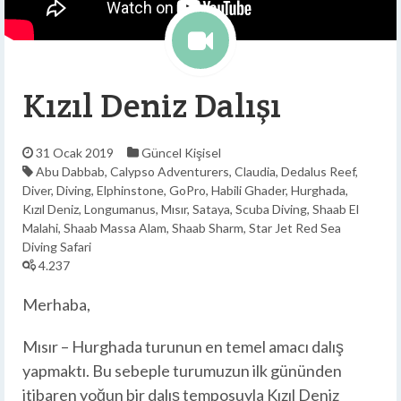
Kızıl Deniz Dalışı
31 Ocak 2019
Güncel
Kişisel
Abu Dabbab
,
Calypso Adventurers
,
Claudia
,
Dedalus Reef
,
Diver
,
Diving
,
Elphinstone
,
GoPro
,
Habili Ghader
,
Hurghada
,
Kızıl Deniz
,
Longumanus
,
Mısır
,
Sataya
,
Scuba Diving
,
Shaab El
Malahi
,
Shaab Massa Alam
,
Shaab Sharm
,
Star Jet Red Sea
Diving Safari
4.237
Merhaba,
Mısır – Hurghada turunun en temel amacı dalış
yapmaktı. Bu sebeple turumuzun ilk gününden
itibaren yoğun bir dalış temposuyla Kızıl Deniz