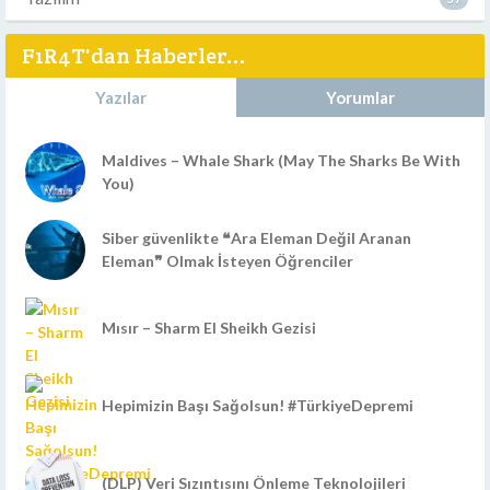
F1R4T'dan Haberler...
Yazılar
Yorumlar
Maldives – Whale Shark (May The Sharks Be With
You)
Siber güvenlikte ❝Ara Eleman Değil Aranan
Eleman❞ Olmak İsteyen Öğrenciler
Mısır – Sharm El Sheikh Gezisi
Hepimizin Başı Sağolsun! #TürkiyeDepremi
(DLP) Veri Sızıntısını Önleme Teknolojileri