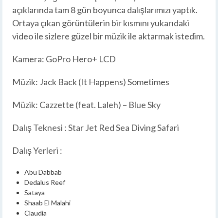
açıklarında tam 8 gün boyunca dalışlarımızı yaptık.
Ortaya çıkan görüntülerin bir kısmını yukarıdaki
video ile sizlere güzel bir müzik ile aktarmak istedim.
Kamera: GoPro Hero+ LCD
Müzik: Jack Back (It Happens) Sometimes
Müzik: Cazzette (feat. Laleh) – Blue Sky
Dalış Teknesi : Star Jet Red Sea Diving Safari
Dalış Yerleri :
Abu Dabbab
Dedalus Reef
Sataya
Shaab El Malahi
Claudia