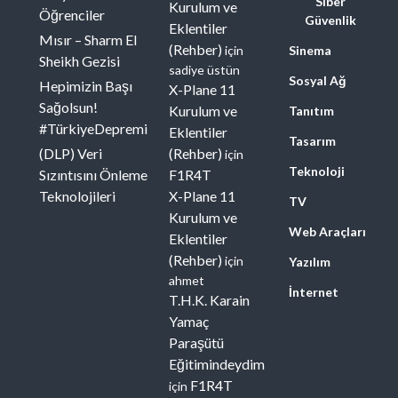
Siber
Kurulum ve
Öğrenciler
Güvenlik
Eklentiler
Mısır – Sharm El
(Rehber)
için
Sinema
Sheikh Gezisi
sadiye üstün
Sosyal Ağ
Hepimizin Başı
X-Plane 11
Sağolsun!
Kurulum ve
Tanıtım
#TürkiyeDepremi
Eklentiler
Tasarım
(DLP) Veri
(Rehber)
için
Teknoloji
Sızıntısını Önleme
F1R4T
Teknolojileri
X-Plane 11
TV
Kurulum ve
Web Araçları
Eklentiler
(Rehber)
için
Yazılım
ahmet
İnternet
T.H.K. Karain
Yamaç
Paraşütü
Eğitimindeydim
F1R4T
için