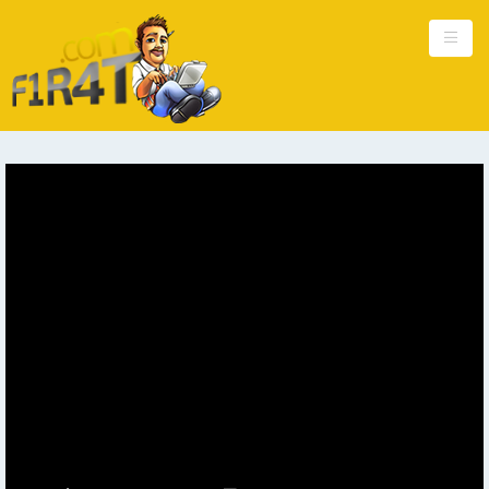
Ana Sayfa
Kişisel
Güncel
Hakkımda
Reklam
İletişim